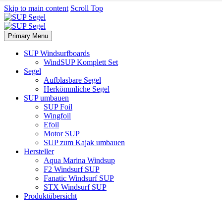
Skip to main content
Scroll Top
Primary Menu
SUP Windsurfboards
WindSUP Komplett Set
Segel
Aufblasbare Segel
Herkömmliche Segel
SUP umbauen
SUP Foil
Wingfoil
Efoil
Motor SUP
SUP zum Kajak umbauen
Hersteller
Aqua Marina Windsup
F2 Windsurf SUP
Fanatic Windsurf SUP
STX Windsurf SUP
Produktübersicht