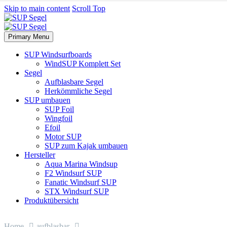
Skip to main content
Scroll Top
Primary Menu
SUP Windsurfboards
WindSUP Komplett Set
Segel
Aufblasbare Segel
Herkömmliche Segel
SUP umbauen
SUP Foil
Wingfoil
Efoil
Motor SUP
SUP zum Kajak umbauen
Hersteller
Aqua Marina Windsup
F2 Windsurf SUP
Fanatic Windsurf SUP
STX Windsurf SUP
Produktübersicht
Home
aufblasbar