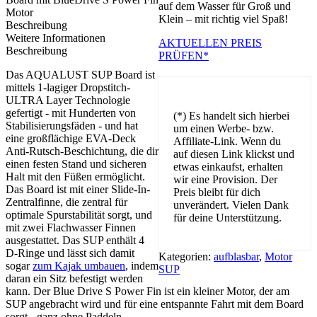
auf dem Wasser für Groß und
Klein – mit richtig viel Spaß!
Beschreibung
Weitere Informationen
AKTUELLEN PREIS
Beschreibung
PRÜFEN*
Das AQUALUST SUP Board ist
mittels 1-lagiger Dropstitch-
ULTRA Layer Technologie
gefertigt - mit Hunderten von
(*) Es handelt sich hierbei
Stabilisierungsfäden - und hat
um einen Werbe- bzw.
eine großflächige EVA-Deck
Affiliate-Link. Wenn du
Anti-Rutsch-Beschichtung, die dir
auf diesen Link klickst und
einen festen Stand und sicheren
etwas einkaufst, erhalten
Halt mit den Füßen ermöglicht.
wir eine Provision. Der
Das Board ist mit einer Slide-In-
Preis bleibt für dich
Zentralfinne, die zentral für
unverändert. Vielen Dank
optimale Spurstabilität sorgt, und
für deine Unterstützung.
mit zwei Flachwasser Finnen
ausgestattet. Das SUP enthält 4
D-Ringe und lässt sich damit
Kategorien:
aufblasbar
,
Motor
sogar
zum Kajak umbauen
, indem
SUP
daran ein Sitz befestigt werden
kann. Der Blue Drive S Power Fin ist ein kleiner Motor, der am
SUP angebracht wird und für eine entspannte Fahrt mit dem Board
sorgt - ganz ohne Paddeln.